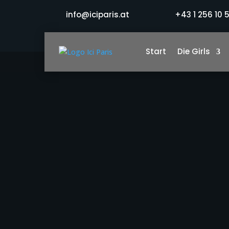
info@iciparis.at
+43 1 256 10 
Start
Die Girls
iciparis.at
$
Erika
ZIMMERNUMMER: 21